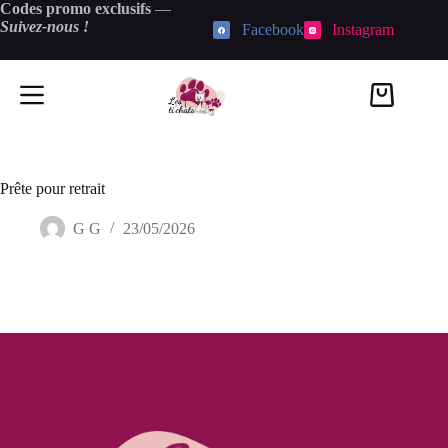
Passer
Codes promo exclusifs
—
au
Suivez-nous !
Facebook
Instagram
contenu
Panier
d’achat
Prête pour retrait
G G
23/05/2026